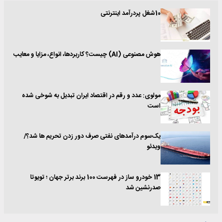
10شغل پردرآمد اینترنتی
هوش مصنوعی (AI) چیست؟ کاربردها، انواع، مزایا و معایب
مولوی: عدد و رقم در اقتصاد ایران تبدیل به شوخی شده
است
یک‌سوم درآمد‌های نفتی صرف دور زدن تحریم ها شد؟/
ویدئو
13 خودرو ساز در فهرست 100 برند برتر جهان ؛ تویوتا
صدرنشین شد