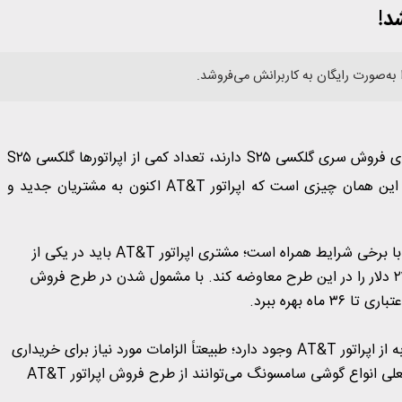
درحالی‌که همه‌ی اپراتورهای بزرگ موبایل پیشنهادهای جالبی برای فروش سری گلکسی S۲۵ دارند، تعداد کمی از اپراتورها گلکسی S۲۵
اولترا را در ابتدا به‌صورت رایگان به مشتریانشان ارائه می‌کنند. این همان چیزی است که اپراتور AT&T اکنون به مشتریان جدید و
پیشنهاد فروش رایگان گلکسی S۲۵ اولترا از سوی اپراتور AT&T با برخی شرایط همراه است؛ مشتری اپراتور AT&T باید در یکی از
برنامه‌های پریمیوم ثبت‌نام کند و یک گوشی با قیمت بیش از ۲۳۰ دلار را در این طرح معاوضه کند. با مشمول شدن در طرح فروش
امکان خریداری گلکسی S۲۵ و گلکسی S۲۵ پلاس با شرایط مشابه از اپراتور AT&T وجود دارد؛ طبیعتاً الزامات مورد نیاز برای خریداری
این مدل‌ها کمتر از گلکسی S۲۵ اولترا است. بسیاری از کاربران فعلی انواع گوشی سامسونگ می‌توانند از طرح فروش اپراتور AT&T