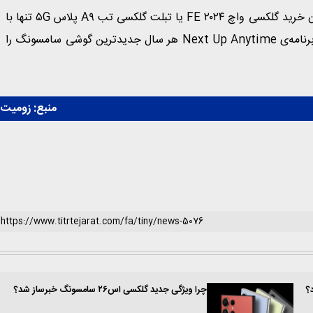
علاوه‌بر شرایط ویژه‌ی فروش گلکسی اس ۲۵ اولترا AT&T، امکان خرید گلکسی واچ FE ۲۰۲۴ یا تبلت گلکسی تب A۹ پلاس ۵G تنها با
۰٫۹۹ دلار در ماه امکان‌پذیر است. مشتریان AT&T می‌توانند با برنامه‌ی Next Up Anytime هر سال جدیدترین گوشی سامسونگ را
منبع:
زومیت
؟
چرا ویژگی جدید گلکسی اس۲۶ سامسونگ خبرساز شد؟