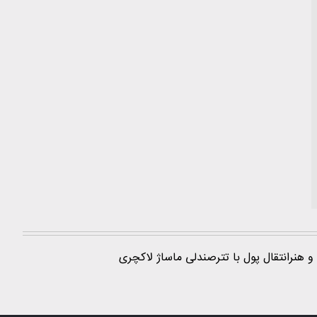
و هنر
انتقال پول با تتر
صندلی ماساژ لاکچری