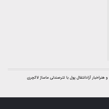
و هنر
اخبار آزاد
انتقال پول با تتر
صندلی ماساژ لاکچری