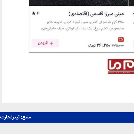
منبع:
تیترتجارت