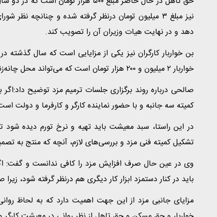
حق تاهل در حال حاضر مبلغ ۵۰۰ هزار ت
نیز مبلغ ۳ میلیون تومان درنظر گرفته شده و چنانچه نظ
دهد و در نهایت هیات وزیران آن را تصویب کند.
بن خواربار کارگران نیز یکی از مزایایی است که سال گذشته در
خواربار ۲ میلیون و ۲۰۰ هزار تومان است که می‌تواند محل چانه‌زنی شرکای اجتماعی در جلسات ترمیم مزد باشد.
صالحی درباره روند برگزاری جلسات ترمیم مزد توضیح داد:اگر بن
کمیته سه جانبه و با حضور نماینده کارگر و کارفرما و دولت 
در این راستا، سبد معیشت باید تهیه و نرخ تورم دیده شود تا 
تشکیل کمیته فنی مزد و بررسی‌های لازم، آنچه که منتج به تصم
وی در عین حال صرف افزایش مزد را کافی ندانست و گفت: اگ
باید در کنار دستمزد ابزار کار دیگری هم درنظر گرفته شود، زیرا
مزایای جانبی مزد از این جهت اهمیت دارد که به لحاظ روانی 
خواربار و حق مسکن و حق تاهل از نظر روانی در معیشت کارگر و ان