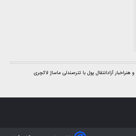
و هنر
اخبار آزاد
انتقال پول با تتر
صندلی ماساژ لاکچری