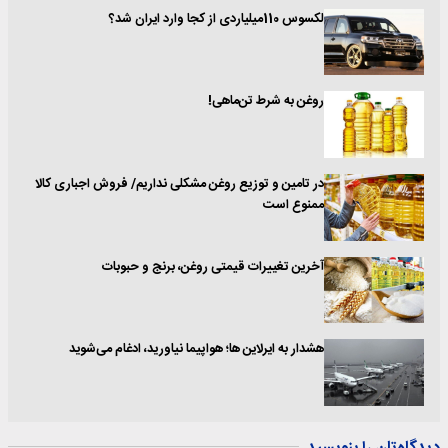
لکسوس 110میلیاردی از کجا وارد ایران شد؟
روغن به شرط تن‌ماهی!
در تامین و توزیع روغن مشکلی نداریم/ فروش اجباری کالا
ممنوع است
آخرین تغییرات قیمتی روغن، برنج و حبوبات
هشدار به ایرلاین ها؛ هواپیما نیاورید، ادغام می‌شوید