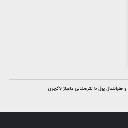
و هنر
انتقال پول با تتر
صندلی ماساژ لاکچری