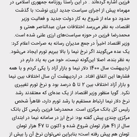
فرزین اشاره کرده‌اند . در این راستا روزنامه جمهوری اسلامی در
مهرماه پیش از اجرای سیاست جدید ارزی نوشت: با گذشت
حدود دو ماه از شروع به کار دولت جدید و فعالیت وزیر
اقتصاد، به نظر می‌رسد اختلافات میان عبدالناصر همتی و
محمدرضا فرزین در حوزه سیاست‌های ارزی علنی شده است.
وزیر اقتصاد اخیراً در جمع مدیران رسانه به صراحت اعلام کرد:
یک عده می‌گویند اگر نرخ نیما را بالا ببریم تورم ایجاد می‌شود.
به نظر بنده، اصلا این‌گونه نیست، خود من به یاد دارم در
اردیبهشت سال 1400 دلار نیما و بازار آزاد را یکی کردم و با همه
فشارها این اتفاق افتاد. در اردیبهشت آن سال اختلاف بین نیما
و بازار آزاد اختلاف بین 2 تا 5 درصد بود و نرخ تورم تغییری
نکرد. گویا منظور وزیر اقتصاد از یک عده‌ای که معتقدند رشد
نرخ دلار نیما ارتباط مستقیم با رشد تورم دارد، ظاهراً شخص
رئیس کل بانک مرکزی است. محمدرضا فرزین رئیس کل بانک
مرکزی چندی پیش گفته بود: نرخ ارز در سامانه نیما در ابتدای
سال از 41 هزار تومان شروع شده و اکنون تا 47 هزار تومان
تومان هم پیش رفته است؛ بنابراین نمی‌توان نرخ آن را بیش از