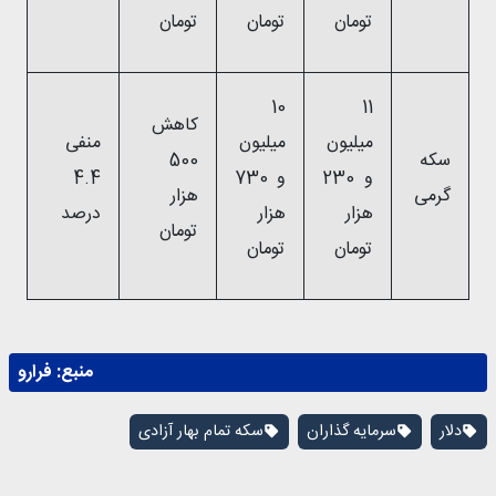
تومان
تومان
تومان
10
11
کاهش
میلیون
میلیون
منفی
سکه
500
و 230
و 730
4.4
گرمی
هزار
هزار
هزار
درصد
تومان
تومان
تومان
منبع:
فرارو
دلار
سرمایه گذاران
سکه تمام بهار آزادی