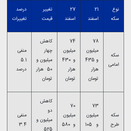
نوع
21
27
تغییر
درصد
سکه
اسفند
اسفند
قیمت
تغییرات
78
74
کاهش
میلیون
میلیون
چهار
منفی
سکه
و 435
و 430
میلیون و
5.1
امامی
هزار
هزار
50 هزار
درصد
تومان
تومان
تومان
کاهش
70
73
دو
سکه
میلیون
میلیون
منفی
میلیون و
طرح
و 105
و 580
3.4
525