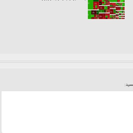
یسید: