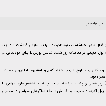
ه را فراهم کرد.
بورس تهران با رشد ۲.۳۸درصدی دیروز، برای چهارمین‌بار پس از فعال شدن «ماشه»، صعود ۲درصدی را به نمایش گذاشت و در یک
ال ۲.۸میلیون واحدی قرار گرفت. ورود بیش از ۲.۱همت پول حقیقی در معاملات روز شنبه، شانس بورس را برای خودنمایی در
طلا و سکه وارد سطوح تاریخی شدند که بی‌سابقه بود. اما این وضعیت
همراه بود.
 رشد 2.38 درصدی‌(معادل 64 هزار واحد) روز خوبی را پشت سرگذاشت. در روز شنبه شاخص‌های سهامی با
ول قدرتمند حقیقی و افزایش ارتفاع نماگرهای سهامی در مجموع