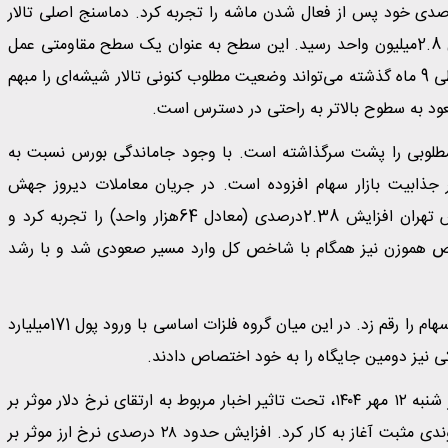
د 2.38 درصدی بورس، شاخص کل چهارمین صعود 2 درصدی خود پس از فعال شدن ماشه را تجربه کرد. دماسنج اصلی تالار
شیشه‌ای با تجربه پرواز دو درصدی بار دیگر به یک قدمی کانال 2.8‌میلیون واحد رسید. این سطح به عنوان یک سطح مقاومتی عمل
کرده و تجربه رفت‌وبرگشت‌های بی‌شمار شاخص در این سطح طی 9 ماه گذشته می‌تواند وضعیت مطلوب کنونی تالار شیشه‌ای را مبهم
صعود به سطوح بالاتر به راحتی در دسترس است.
مطلوبی را پشت سرگذاشته است. با وجود جا‌ماندگی بورس نسبت به
زی، ارزش‌گذاری پایین و P/E حدود 5.5واحد بر جذابیت بازار سهام افزوده است. در جریان معاملات دیروز جهش
نماگرهای بورسی، معامله‌گران را غافلگیر کرد. شاخص کل بورس تهران افزایش 2.38درصدی (معادل 64هزار واحد) را تجربه کرد و
ن و 793هزار واحد بست. شاخص هموزن نیز همگام با شاخص کل وارد مسیر صعودی شد و با رشد
عقب‌نشینی دلار و طلا در معاملات دیروز، تقویت تقاضا در بازار سهام را رقم زد. در این میان گروه فلزات اساسی با ورود پول 171میلیارد
ی نیز دومین جایگاه را به خود اختصاص دادند.
احمد اشتیاقی، تحلیلگر بازار سرمایه اظهار کرد: بازار سهام در روز شنبه ۱۲ مهر ۱۴۰۴، تحت تاثیر اخبار مربوط به ارتقای نرخ دلار موثر بر
شرکت‌ها از سطح ۷۰هزار تومان به محدوده ۹۰ هزار تومان، با روندی مثبت آغاز به کار کرد. افزایش حدود ۲۸ درصدی نرخ ارز موثر بر