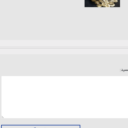
یسید: