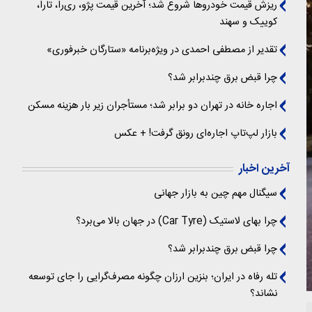
ریزش قیمت خودروها شروع شد؛ آخرین قیمت پژو، ری‌را، تارا،
کوییک و سهند
تقدیر از مصطفی احمدی در ویژه‌برنامه «ستارگان خبرفوری»
چرا قبض برق چندبرابر شد؟
اجاره خانه در تهران دو برابر شد؛ مستأجران زیر بار هزینه مسکن
بازار لپ‌تاپ اجاره‌ای رونق گرفت! + عکس
آخرین اخبار
سیگنال‌ مهم چین به بازار جهانی
چرا بهای لاستیک (Car Tyre) در جهان بالا می‌برد؟
چرا قبض برق چندبرابر شد؟
تله رفاه در ایران؛ بنزین ارزان چگونه مصرف‌گرایی را جای توسعه
نشاند؟