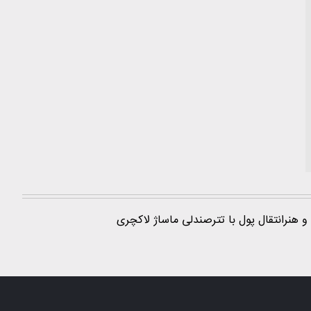
و هنر
انتقال پول با تتر
صندلی ماساژ لاکچری