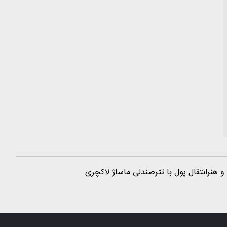
و هنر
انتقال پول با تتر
صندلی ماساژ لاکچری