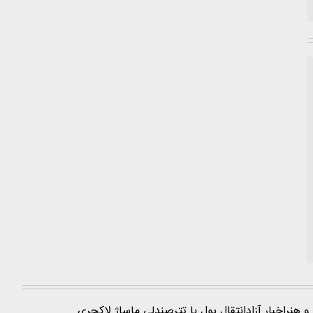
و هنر
اخبار آزاد
انتقال پول با تتر
صندلی ماساژ لاکچری