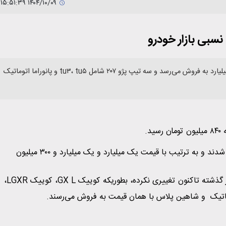
۱۴۰۴/۱۰/۰۹ ۱۵:۵۱:۳۹
نسبی بازار خودرو
اطلس G که جانشینی برای کوییک به حساب می‌آید، در بازار آزاد یک میلیارد به فروش می‌رسد‌ و سه تیپ پژو ۲۰۷ شامل tu۳، tu۵ و پانوراما اتوماتیک
اطلس G و اطلس اتوماتیک پلاس هم با رشد 20 میلیونی همراه شدند و به ترتیب با قیمت یک میلیارد و یک میلیارد و ۳۰۰ میلیون
در مقابل، قیمت سایر محصولات سایپا در بازار آزاد خودرو از روز گذشته تاکنون تغییری نکرده، بطوریکه کوییک GX L، کوییک LGXR،