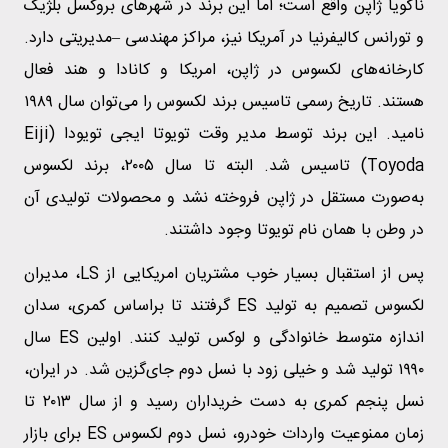
ناگویا ژاپن واقع است؛ اما این برند در شهرهای بروکسل بلژیک
و تورانس کالیفرنیا در آمریکا نیز، مراکز مهندسی –مدیریتی دارد.
کارخانه‌های لکسوس در ژاپن، امریکا و کانادا و هند فعال
هستند. تاریخ رسمی تاسیس برند لکسوس را می‌توان سال ۱۹۸۹
نامید. این برند توسط مدیر وقت تویوتا ایجی تویودا (Eiji
Toyoda) تاسیس شد. البته تا سال ۲۰۰۵، برند لکسوس
به‌صورت مستقل در ژاپن فروخته نشد و محصولات تولیدی آن
در وطن با همان نام تویوتا وجود داشتند.
پس از استقبال بسیار خوب مشتریان امریکایی از LS، مدیران
لکسوس تصمیم به تولید ES گرفتند تا براساس کمری، سدان
اندازه متوسط خانوادگی و لوکس تولید کنند. اولین ES سال
۱۹۹۰ تولید شد و خیلی زود با نسل دوم جای‌گزین شد. در ایران،
نسل پنجم کمری به دست خریداران رسید و از سال ۲۰۱۳ تا
زمان ممنوعیت واردات خودرو، نسل دوم لکسوس ES برای بازار