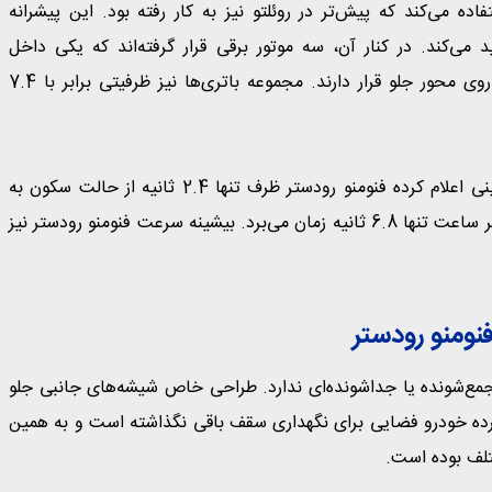
ده می‌کند که پیش‌تر در روئلتو نیز به کار رفته بود. این پیشرانه
 725 نیوتن‌متر گشتاور تولید می‌کند. در کنار آن، سه موتور برقی قرار گرفته‌اند که یکی داخل
جعبه‌دنده هشت‌سرعته دوکلاچه نصب شده و دو موتور دیگر روی محور جلو قرار دارند. مجموعه باتری‌ها نیز ظرفیتی برابر با 7.4
خروجی نهایی این سامانه به 1035 اسب‌بخار می‌رسد. لامبورگینی اعلام کرده فنومنو رودستر ظرف تنها 2.4 ثانیه از حالت سکون به
سرعت 100 کیلومتر بر ساعت می‌رسد و رسیدن به 200 کیلومتر بر ساعت تنها 6.8 ثانیه زمان می‌برد. بیشینه سرعت فنومنو رودستر نیز
ومنو رودستر
جمع‌شونده یا جداشونده‌ای ندارد. طراحی خاص شیشه‌های جانبی جلو
فشرده خودرو فضایی برای نگهداری سقف باقی نگذاشته است و به همین
تلف بوده است.