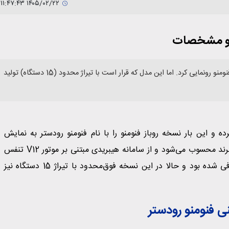
۱۴۰۵/۰۲/۲۲ ۱۱:۴۷:۴۳
ر و مشخصات
لامبورگینی در شصت‌وسومین سالگرد تاسیس خود از نسخه روباز مدل فنومنو رونمایی کرد. اما این مدل که قرار است با تیراژ محدود (15 دستگاه) تولید
ده و این بار نسخه روباز فنومنو را با نام فنومنو رودستر به نمایش
گذاشته است. این مدل قدرتمندترین خودروی روباز تاریخ این برند محسوب می‌شود و از سامانه هیبریدی مبتنی بر موتور V12 تنفس
طبیعی بهره می‌برد. همان مجموعه‌ای که پیش‌تر در روئلتو معرفی شده بود و حالا در این نسخه فوق‌محدود با تیراژ 15 دستگاه نیز
فنومنو رودستر