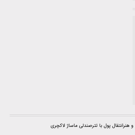
و هنر
انتقال پول با تتر
صندلی ماساژ لاکچری