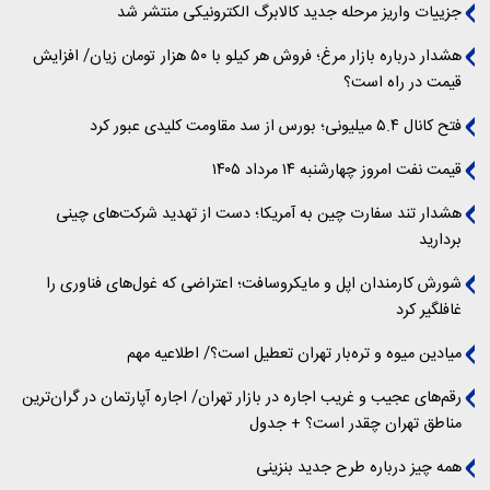
جزییات واریز مرحله جدید کالابرگ الکترونیکی منتشر شد
هشدار درباره بازار مرغ؛ فروش هر کیلو با ۵۰ هزار تومان زیان/ افزایش
قیمت در راه است؟
فتح کانال ۵.۴ میلیونی؛ بورس از سد مقاومت کلیدی عبور کرد
قیمت نفت امروز چهارشنبه ۱۴ مرداد ۱۴۰۵
هشدار تند سفارت چین به آمریکا؛ دست از تهدید شرکت‌های چینی
بردارید
شورش کارمندان اپل و مایکروسافت؛ اعتراضی که غول‌های فناوری را
غافلگیر کرد
میادین میوه و تره‌بار تهران تعطیل است؟/ اطلاعیه مهم
رقم‌های عجیب و غریب اجاره در بازار تهران/ اجاره آپارتمان در گران‌ترین
مناطق تهران چقدر است؟ + جدول
همه چیز درباره طرح جدید بنزینی