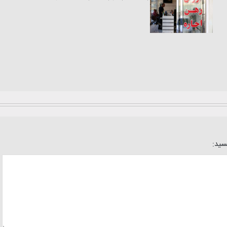
یسید: