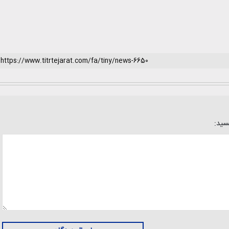
یسید: