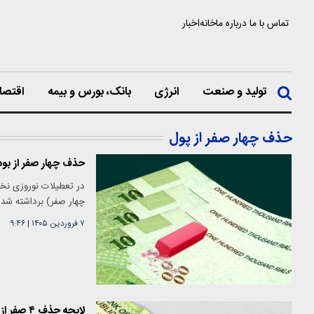
تماس با ما
درباره ما
خانه
اخبار
تولید و صنعت
انرژی
بانک، بورس و بیمه
اقتصا
حذف چهار صفر از پول
حذف چهار صفر از بود
در تعطیلات نوروزی نخس
چهار صفر) برداشته شد ک
۷ فروردین ۱۴۰۵
|
۹:۴۶
لایحه حذف ۴ صفر از پول ملی در شورای نگهبان تائید شد