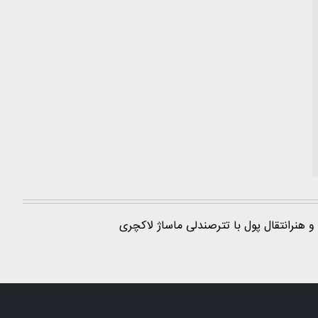
و هنر
انتقال پول با تتر
صندلی ماساژ لاکچری