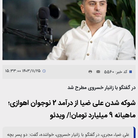
۱۴۰۳/۱۱/۲۵ ۱۵:۳۳:۰۰
کد خبر: 5560
در گفتگو با زانیار خسروی مطرح شد
شوکه شدن علی ضیا از درآمد 2 نوجوان اهوازی؛
ماهیانه 9 میلیارد تومان!/ ویدئو
علی ضیا، مجری، در گفتگو با زانیار خسروی، خواننده، گفت: دو پسر بچه