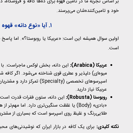
خود و تامین‌کننده‌شان می‌پرسند.
۱. آیا «نوع دانه» قهوه با منوی شما هم‌خوانی دارد؟
اولین سوال همیشه این است: «عربیکا یا روبوستا؟». اما پاسخ حر
است.
عربیکا (
Arabica
):
این دانه، بخش لوکس ماجراست. با طع
اسپرسوهای تخصصی (Specialty) 
عربیکا نیاز دارید.
روبوستا (
Robusta
):
این دانه، ستون فقرات قدرت است. کا
طلایی‌رنگ و غلیظ روی اسپرسو است که بسیاری از مشتریان 
نکته کلیدی:
برای یک کافه در بازار ایران که نوشیدنی‌های محبو