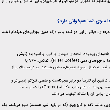
بر اساس تجربه ما در تامین قهوه برای ده‌ها کافه و فروشگاه، دریافته‌ایم که مدیران موفق، قبل از هر خریدی، این ۵ سوال حیاتی را از
فه‌ای، فراتر از این دو کلمه و در درک عمیق ویژگی‌های هرکدام نهفته
م‌های پیچیده، نت‌های میوه‌ای یا گلی، و اسیدیته (ترشی
میوه‌ای) دلپذیر و عطری قوی شناخته می‌شود. اگر کافه شما بر قهوه‌های دمی (Filter Coffee)، کمکس، V60 یا
تمرکز دارد و مشتریان شما به دنبال تجربه طعم‌های خاص هستند، به درصد بالایی از
فئین آن تقریباً دو برابر عربیکاست و طعمی تلخ‌تر، زمینی‌تر و
«بادی» (Body) یا غلظت سنگین‌تری دارد. اما مهم‌تر از همه، روبوستا مسئول تولید «کرما» (Crema) یا همان خامه
ایرانی آن را نشانه کیفیت می‌دانند.
بی مانند لاته و کاپوچینو (که بر پایه شیر هستند) سرو می‌کند، یک