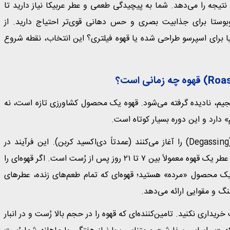
اً بهترین نتیجه را می‌دهد. شما به پیچیدگی طعمی و عطر عربیکا نیاز دارید تا
بوستا برای جذابیت بصری و حس دهانی قوی‌تر احتیاج دارید. از
ا برای اسپرسو طراحی شده یا قهوه فیلتری؟ این انتخاب، نقطه شروع
Roas
) قهوه چه زمانی است؟
یم، نادیده گرفته می‌شود. قهوه یک محصول کشاورزی تازه است، نه
» دارد و این دوره بسیار کوتاه است.
دانه‌های قهوه پس از رُست، فرآیندی به نام «آزاد کردن گاز» (Degassing) را آغاز می‌کنند (عمدتاً دی‌اکسید کربن). این فرآیند در
روزهای اول برای عصاره‌گیری بهتر ضروری است. اما اوج طعم و عطر یک قهوه معمولاً بین ۷ تا ۲۱ روز پس از رُست است. اگر قهوه‌ای را
 یک محصول «مرده» هستید؛ قهوه‌ای که تمام طعم‌های زنده، عطرهای
نگ و مقوایی ارائه می‌دهد.
یداری نکنید. تامین‌کننده‌ای که قهوه را در حجم بالا رُست و در انبار